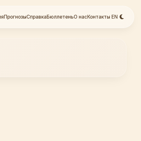
ия
Прогнозы
Справка
Бюллетень
О нас
Контакты
EN