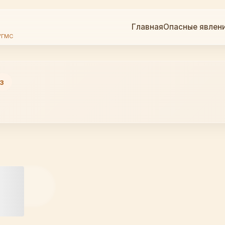
Главная
Опасные явлен
УГМС
з